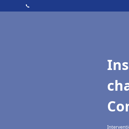
📞
In
cha
Co
Intervent