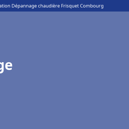
llation Dépannage chaudière Frisquet Combourg
ge