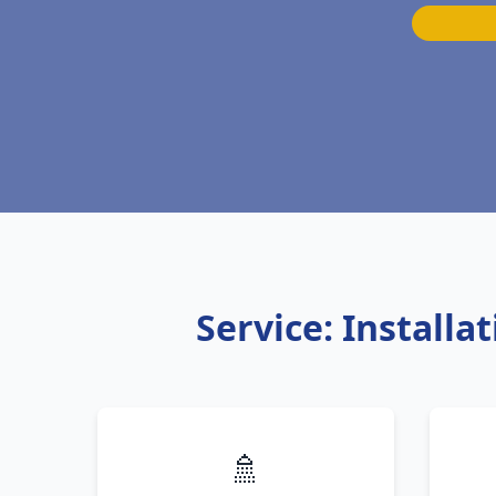
Service: Install
🚿