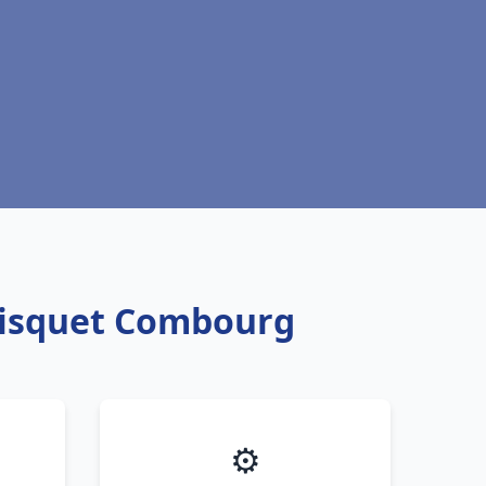
Frisquet Combourg
⚙️