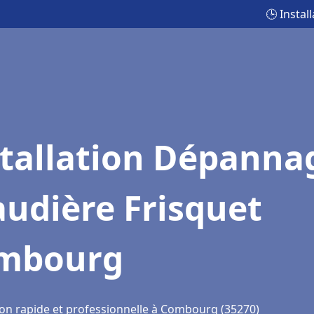
🕒 Insta
stallation Dépanna
udière Frisquet
mbourg
ion rapide et professionnelle à Combourg (35270)