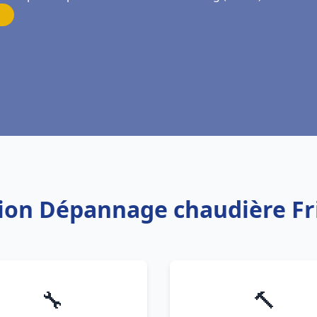
ation Dépannage chaudière 
🔧
🔨