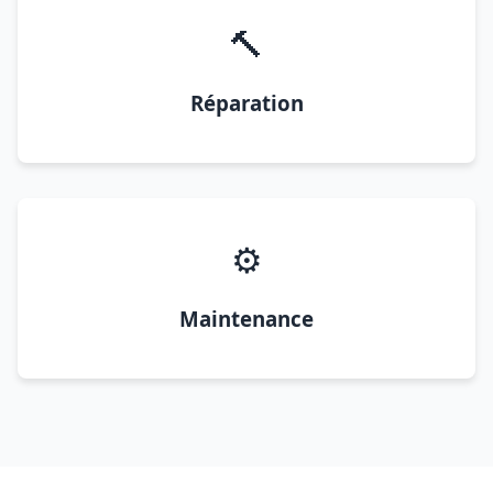
🔨
Réparation
⚙️
Maintenance