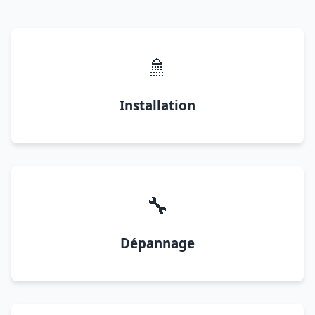
🚿
Installation
🔧
Dépannage