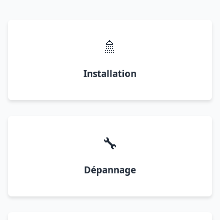
🚿
Installation
🔧
Dépannage