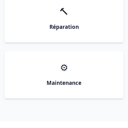
🔨
Réparation
⚙️
Maintenance