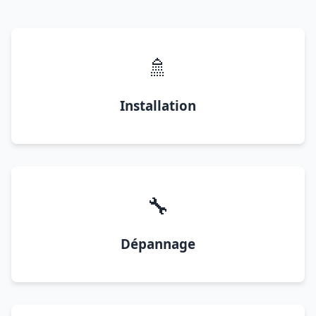
🚿
Installation
🔧
Dépannage