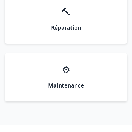
🔨
Réparation
⚙️
Maintenance