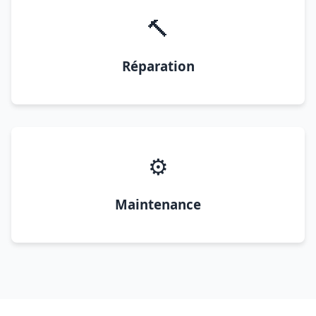
🔨
Réparation
⚙️
Maintenance