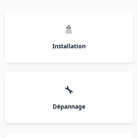
🚿
Installation
🔧
Dépannage