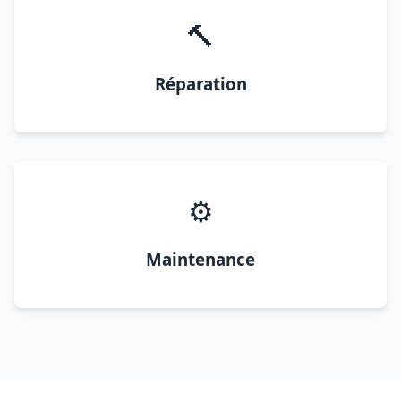
🔨
Réparation
⚙️
Maintenance