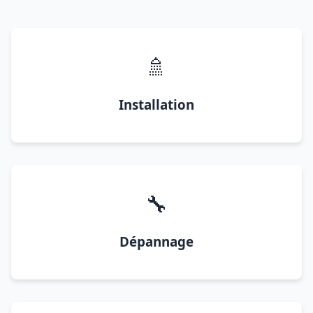
🚿
Installation
🔧
Dépannage