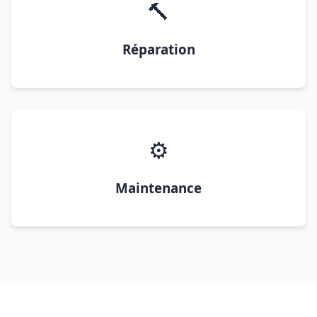
🔨
Réparation
⚙️
Maintenance