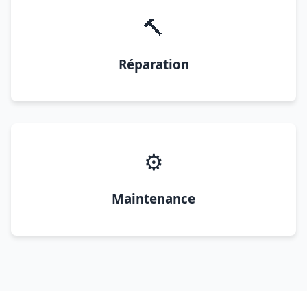
🔨
Réparation
⚙️
Maintenance