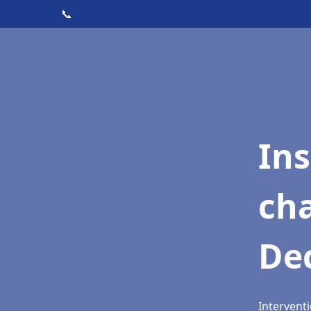
📞
In
cha
Dec
Interventi