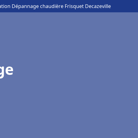
lation Dépannage chaudière Frisquet Decazeville
ge