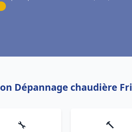
tion Dépannage chaudière Fr
🔧
🔨