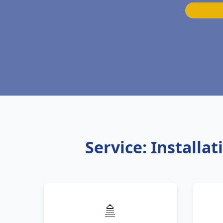
Service: Installa
🚿