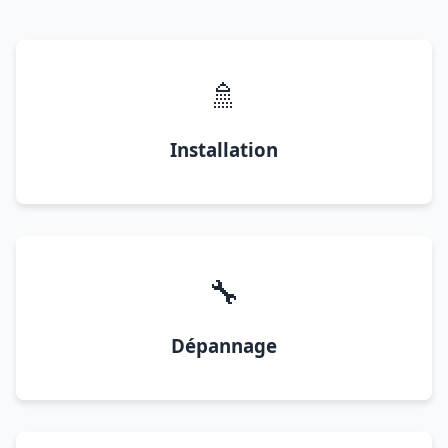
🚿
Installation
🔧
Dépannage