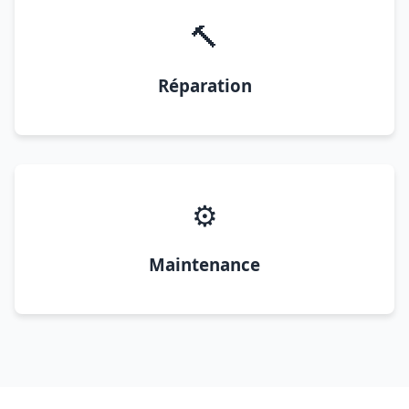
🔨
Réparation
⚙️
Maintenance