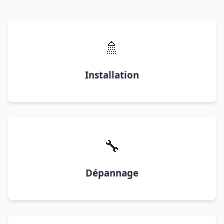
🚿
Installation
🔧
Dépannage