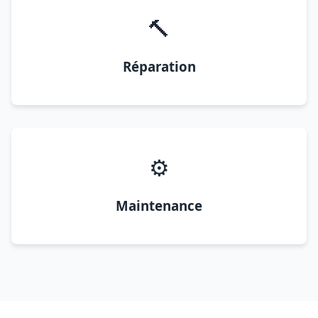
🔨
Réparation
⚙️
Maintenance