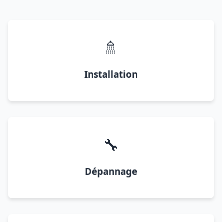
🚿
Installation
🔧
Dépannage