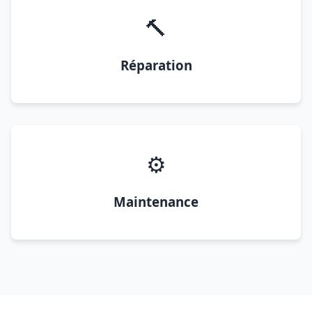
🔨
Réparation
⚙️
Maintenance