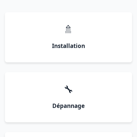
🚿
Installation
🔧
Dépannage