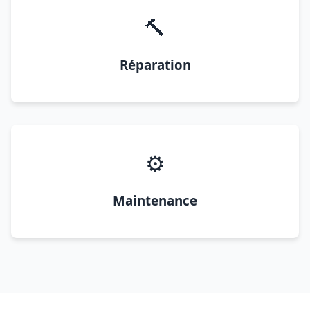
🔨
Réparation
⚙️
Maintenance