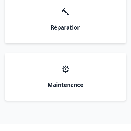
🔨
Réparation
⚙️
Maintenance