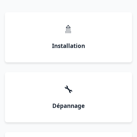
🚿
Installation
🔧
Dépannage