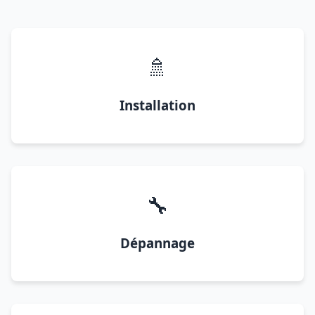
🚿
Installation
🔧
Dépannage