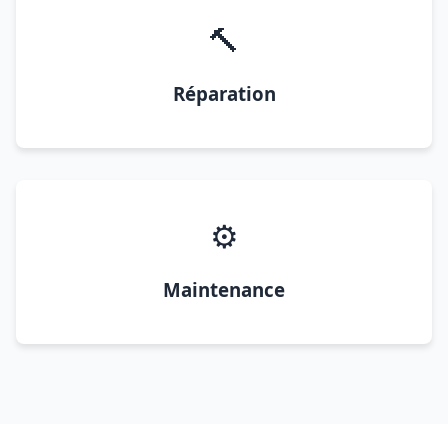
🔨
Réparation
⚙️
Maintenance