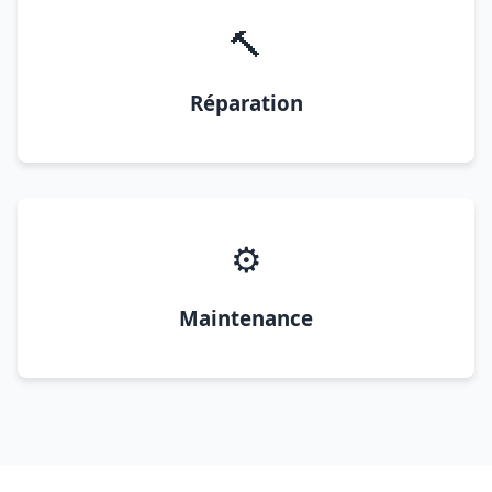
🔨
Réparation
⚙️
Maintenance