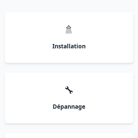
🚿
Installation
🔧
Dépannage