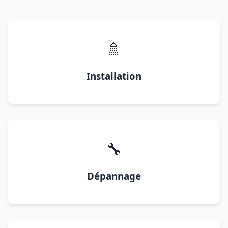
🚿
Installation
🔧
Dépannage