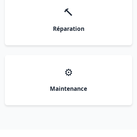
🔨
Réparation
⚙️
Maintenance