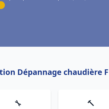
lation Dépannage chaudière 
🔧
🔨