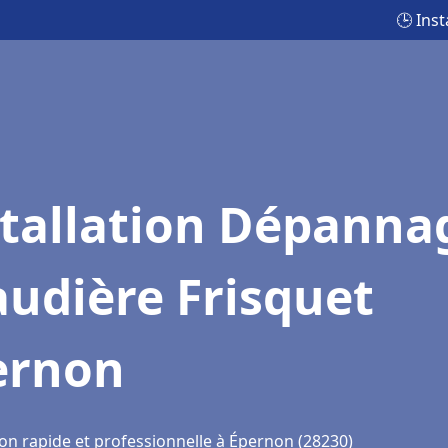
🕒 Ins
stallation Dépanna
udière Frisquet
ernon
ion rapide et professionnelle à Épernon (28230)