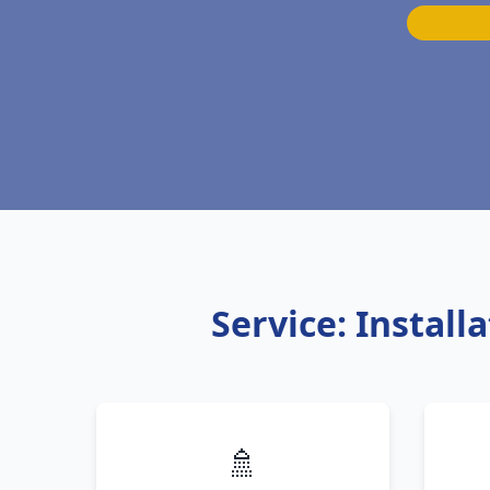
Service: Instal
🚿