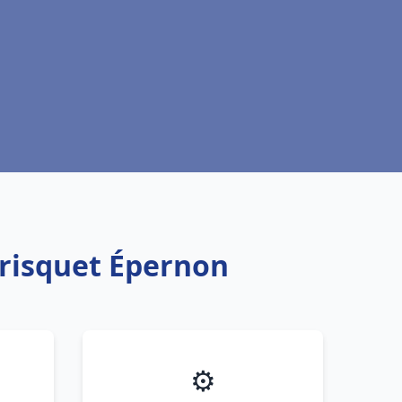
Frisquet Épernon
⚙️