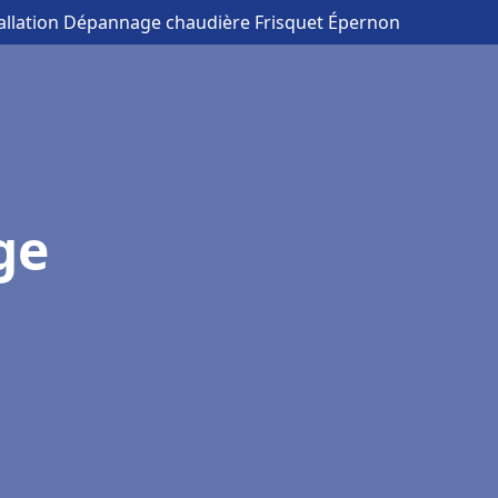
tallation Dépannage chaudière Frisquet Épernon
ge