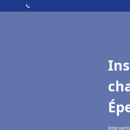
📞
In
cha
Ép
Intervent