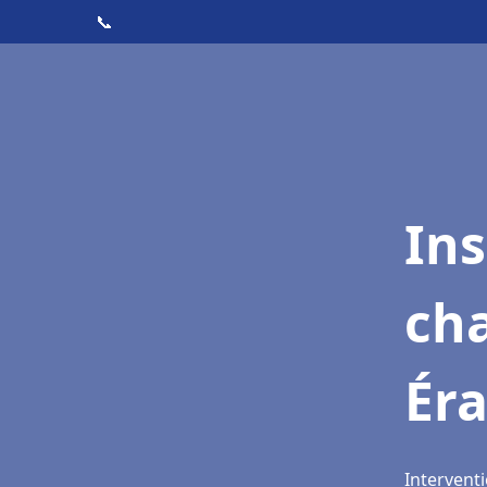
📞
In
cha
Ér
Interventi