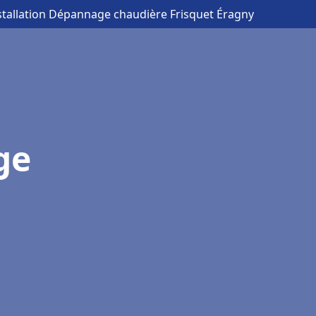
stallation Dépannage chaudière Frisquet Éragny
ge