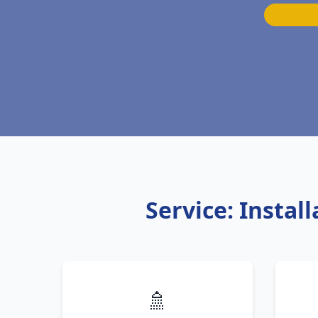
Service: Insta
🚿