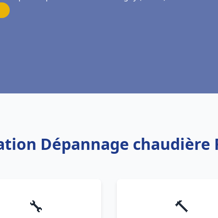
llation Dépannage chaudière 
🔧
🔨