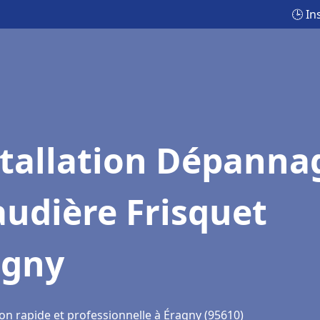
🕒 In
stallation Dépanna
udière Frisquet
agny
on rapide et professionnelle à Éragny (95610)