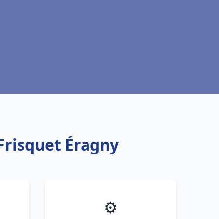
Frisquet Éragny
⚙️