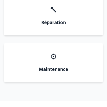
🔨
Réparation
⚙️
Maintenance