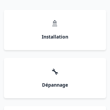
🚿
Installation
🔧
Dépannage