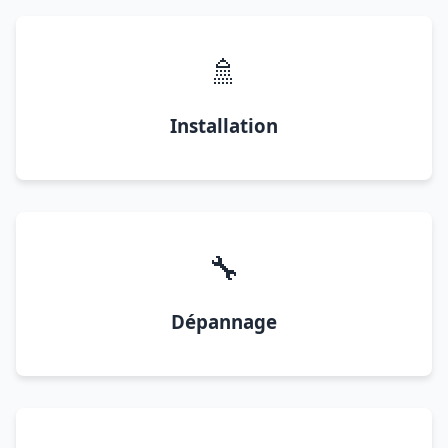
🚿
Installation
🔧
Dépannage