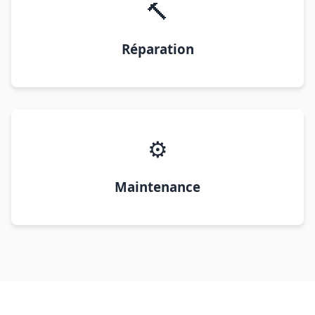
🔨
Réparation
⚙️
Maintenance