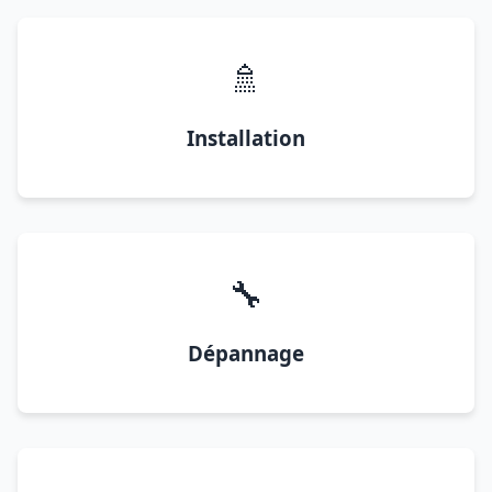
🚿
Installation
🔧
Dépannage