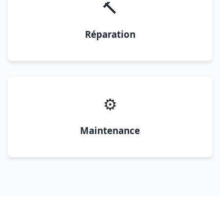
🔨
Réparation
⚙️
Maintenance