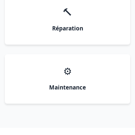
🔨
Réparation
⚙️
Maintenance