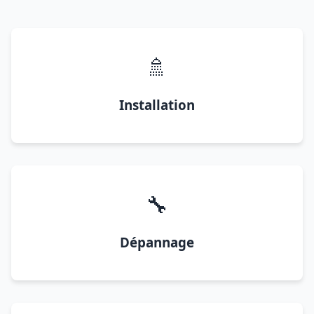
🚿
Installation
🔧
Dépannage