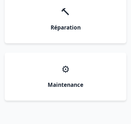
🔨
Réparation
⚙️
Maintenance