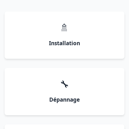
🚿
Installation
🔧
Dépannage