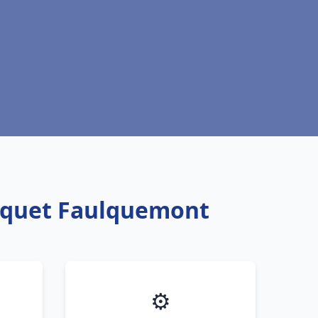
isquet Faulquemont
⚙️