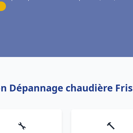
tion Dépannage chaudière Fr
🔧
🔨