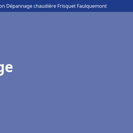
tion Dépannage chaudière Frisquet Faulquemont
ge