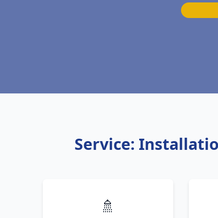
Service: Installa
🚿