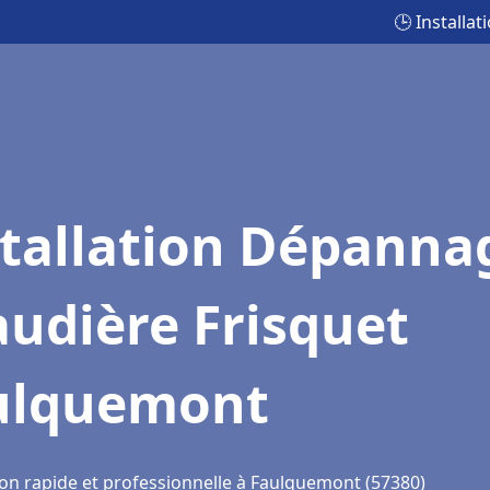
🕒 Installa
stallation Dépanna
udière Frisquet
ulquemont
ion rapide et professionnelle à Faulquemont (57380)