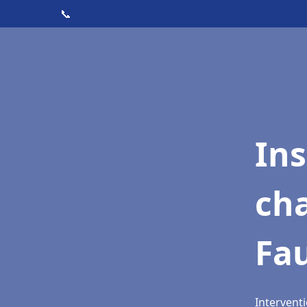
📞
In
cha
Fa
Intervent