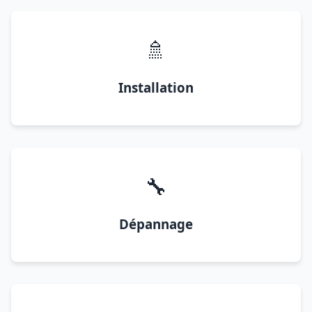
🚿
Installation
🔧
Dépannage