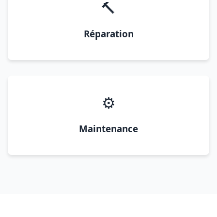
🔨
Réparation
⚙️
Maintenance