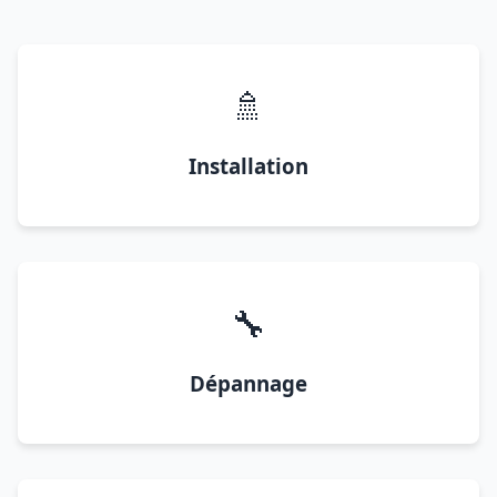
🚿
Installation
🔧
Dépannage