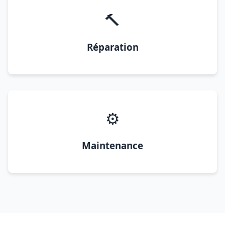
🔨
Réparation
⚙️
Maintenance