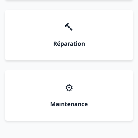
🔨
Réparation
⚙️
Maintenance