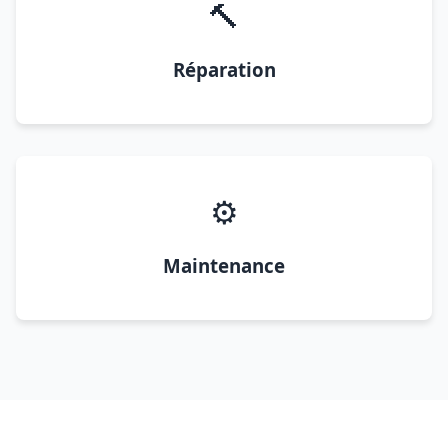
🔨
Réparation
⚙️
Maintenance