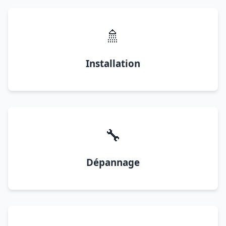
🚿
Installation
🔧
Dépannage