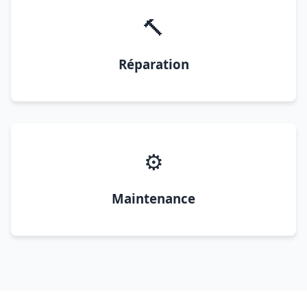
🔨
Réparation
⚙️
Maintenance