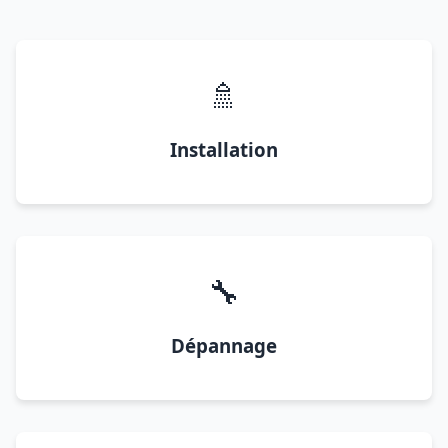
🚿
Installation
🔧
Dépannage