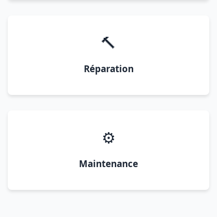
🔨
Réparation
⚙️
Maintenance