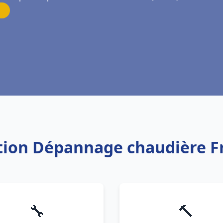
lation Dépannage chaudière F
🔧
🔨