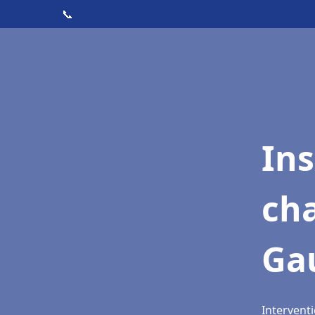
📞
In
cha
Ga
Intervent