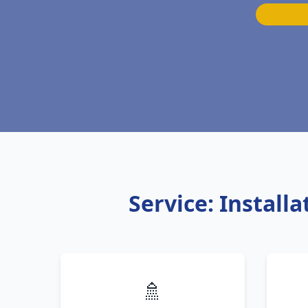
Service: Instal
🚿