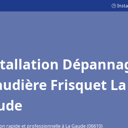
🕒 Inst
stallation Dépanna
udière Frisquet La
ude
ion rapide et professionnelle à La Gaude (06610)