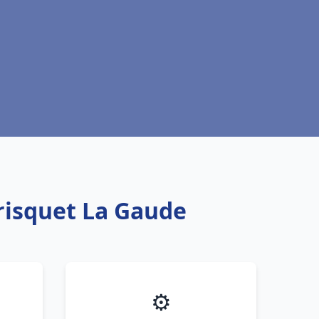
risquet La Gaude
⚙️