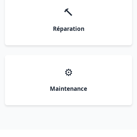
🔨
Réparation
⚙️
Maintenance