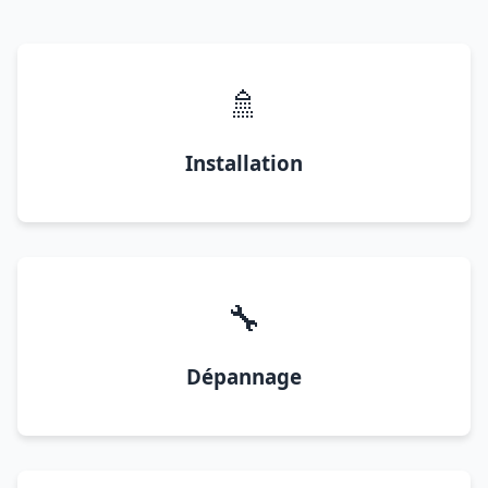
🚿
Installation
🔧
Dépannage