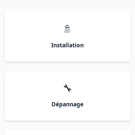
🚿
Installation
🔧
Dépannage