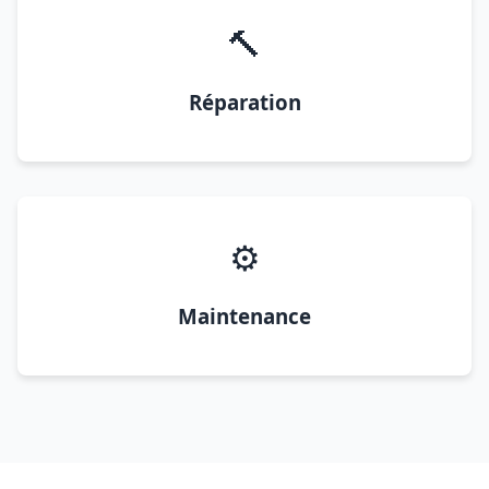
🔨
Réparation
⚙️
Maintenance