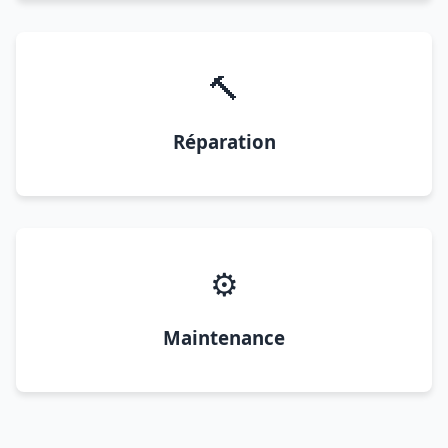
🔨
Réparation
⚙️
Maintenance