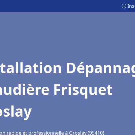
🕒 In
stallation Dépanna
udière Frisquet
oslay
on rapide et professionnelle à Groslay (95410)