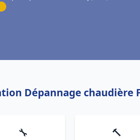
lation Dépannage chaudière 
🔧
🔨