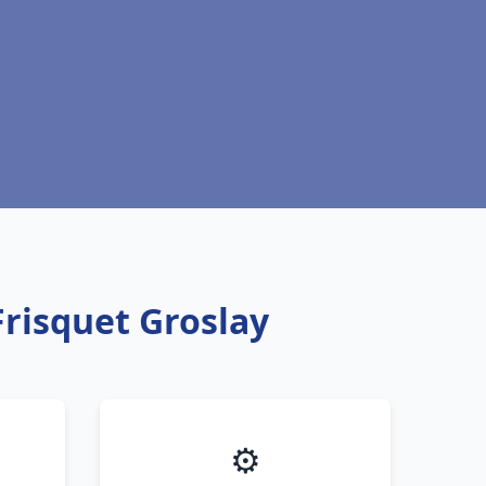
Frisquet Groslay
⚙️