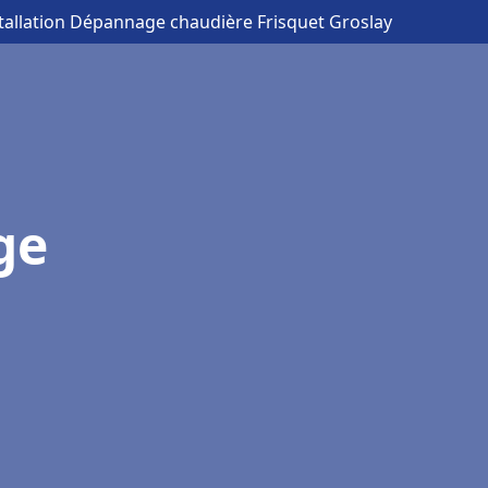
stallation Dépannage chaudière Frisquet Groslay
ge