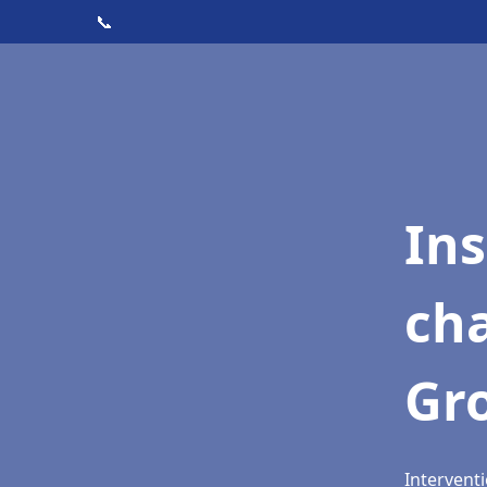
📞
In
cha
Gr
Interventi