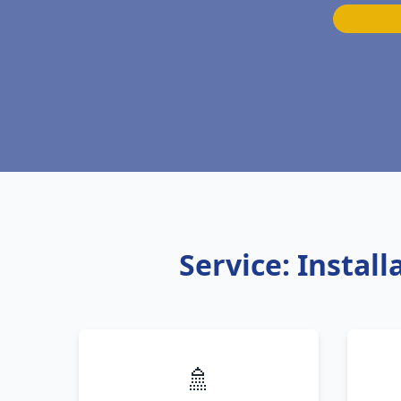
Service: Instal
🚿