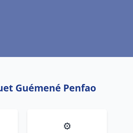
squet Guémené Penfao
⚙️