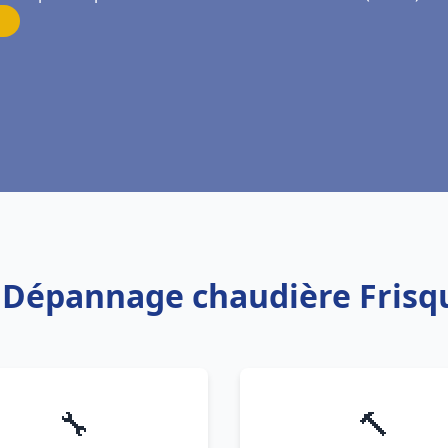
on Dépannage chaudière Fri
🔧
🔨