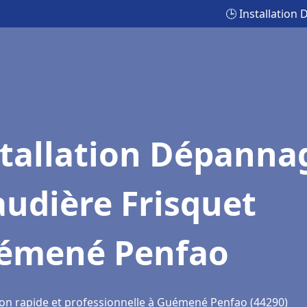
🕒 Installatio
stallation Dépanna
udière Frisquet
émené Penfao
ion rapide et professionnelle à Guémené Penfao (44290)