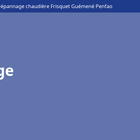
n Dépannage chaudière Frisquet Guémené Penfao
ge