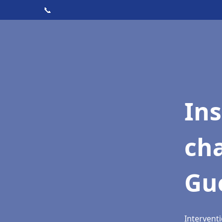
📞
In
cha
Gu
Intervent