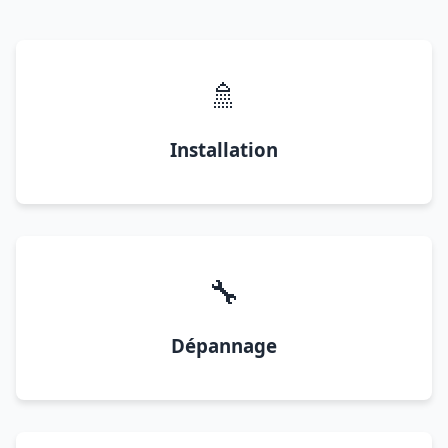
🚿
Installation
🔧
Dépannage