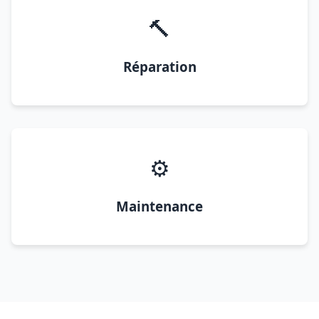
🔨
Réparation
⚙️
Maintenance