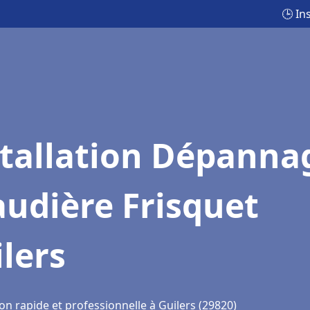
🕒 In
stallation Dépanna
udière Frisquet
lers
on rapide et professionnelle à Guilers (29820)