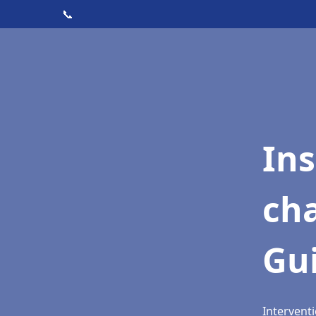
📞
In
cha
Gui
Interventi