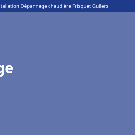
stallation Dépannage chaudière Frisquet Guilers
ge