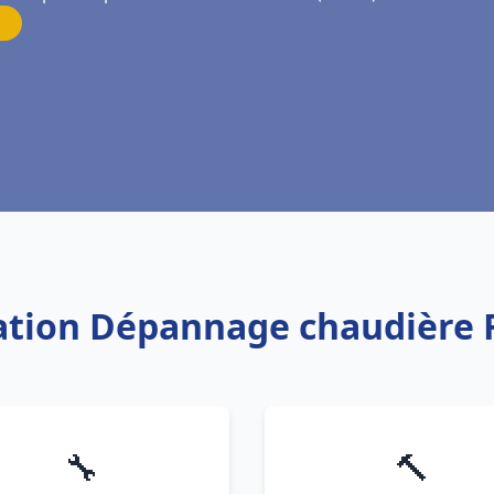
lation Dépannage chaudière 
🔧
🔨