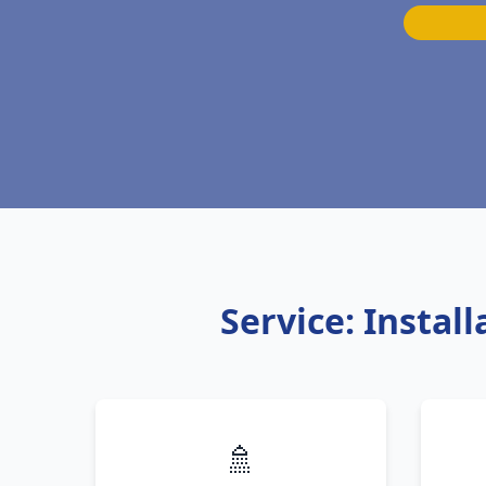
Service: Instal
🚿