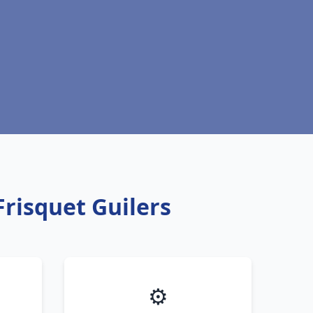
Frisquet Guilers
⚙️