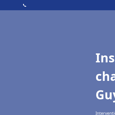
📞
In
cha
Gu
Intervent