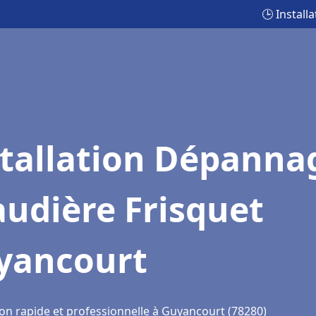
🕒 Instal
stallation Dépanna
udière Frisquet
yancourt
ion rapide et professionnelle à Guyancourt (78280)