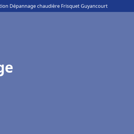
lation Dépannage chaudière Frisquet Guyancourt
ge