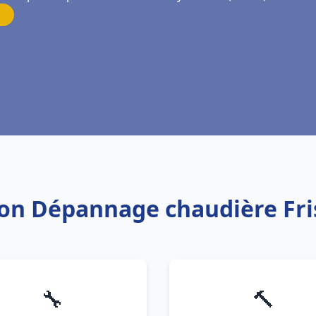
ation Dépannage chaudière Fr
🔧
🔨