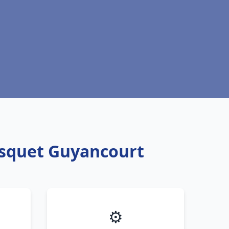
isquet Guyancourt
⚙️