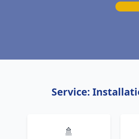
Service: Install
🚿