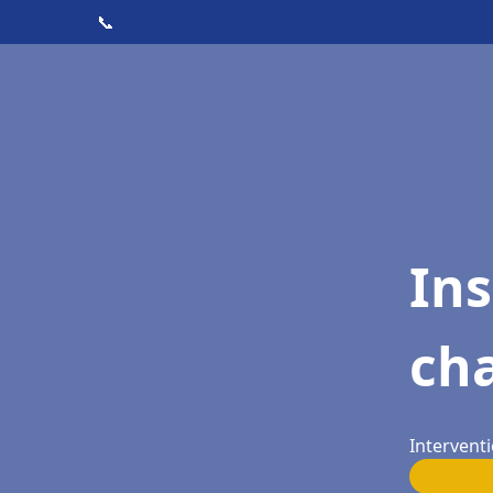
📞
In
ch
Intervent