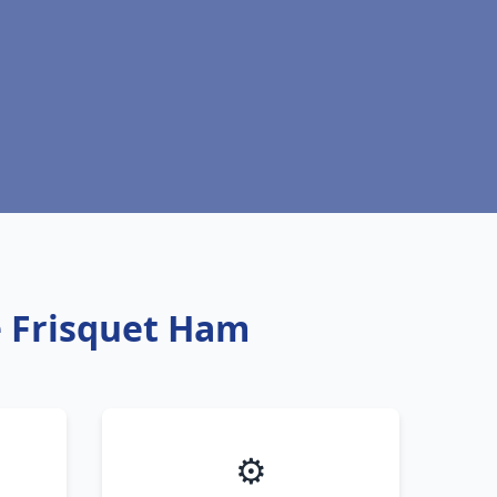
e Frisquet Ham
⚙️