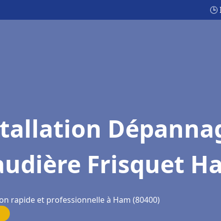
🕒
stallation Dépanna
audière Frisquet H
ion rapide et professionnelle à Ham (80400)