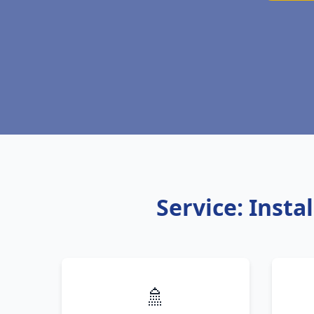
Service: Inst
🚿