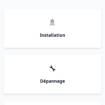
🚿
Installation
🔧
Dépannage