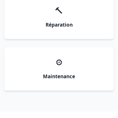
🔨
Réparation
⚙️
Maintenance