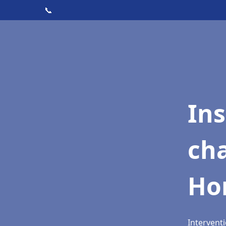
📞
In
cha
Ho
Interventi