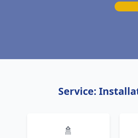
Service: Instal
🚿