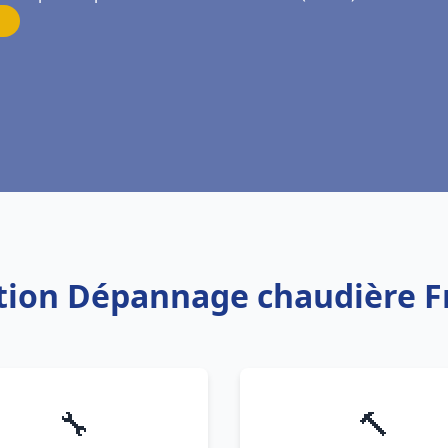
lation Dépannage chaudière F
🔧
🔨