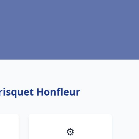
risquet Honfleur
⚙️