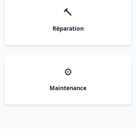
🔨
Réparation
⚙️
Maintenance