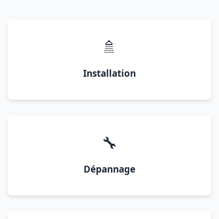
🚿
Installation
🔧
Dépannage