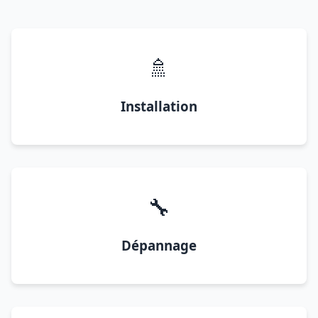
🚿
Installation
🔧
Dépannage