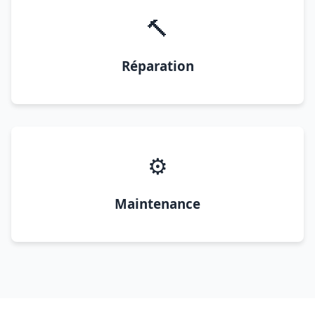
🔨
Réparation
⚙️
Maintenance