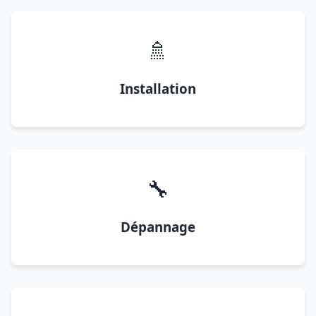
🚿
Installation
🔧
Dépannage