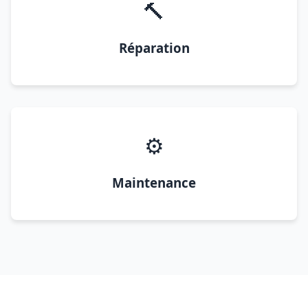
🔨
Réparation
⚙️
Maintenance