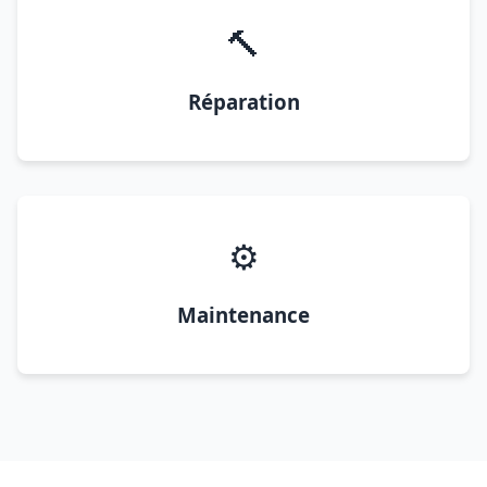
🔨
Réparation
⚙️
Maintenance