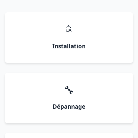
🚿
Installation
🔧
Dépannage