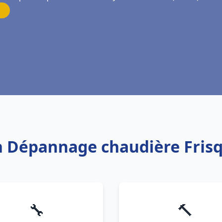
on Dépannage chaudière Frisqu
🔧
🔨