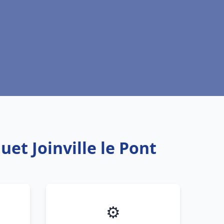
et Joinville le Pont
⚙️