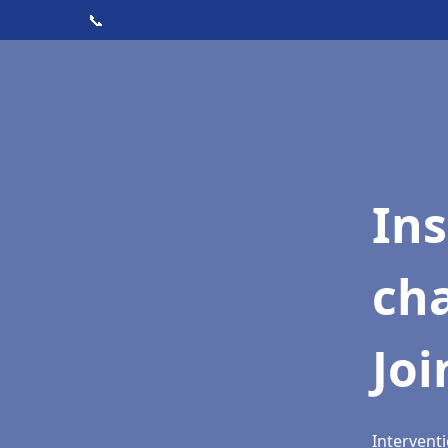
📞
In
cha
Joi
Interventi