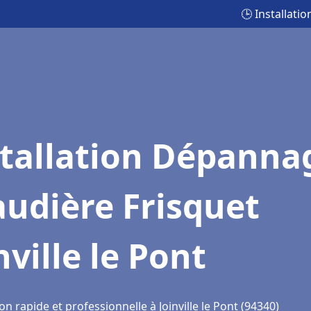
🕒 Installati
stallation Dépanna
udière Frisquet
nville le Pont
on rapide et professionnelle à Joinville le Pont (94340)