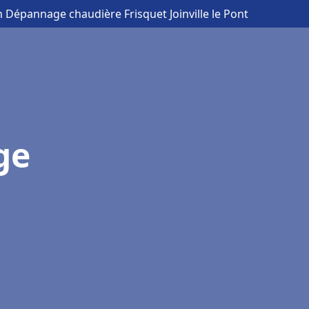
on Dépannage chaudière Frisquet Joinville le Pont
ge