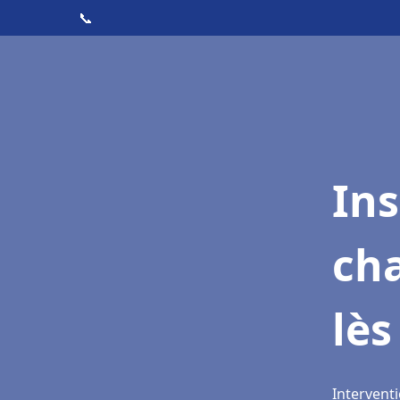
📞
In
cha
lès
Interventi