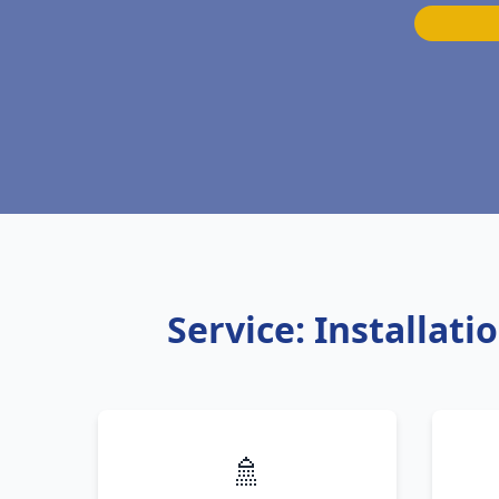
Service: Installat
🚿