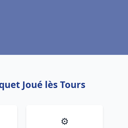
quet Joué lès Tours
⚙️