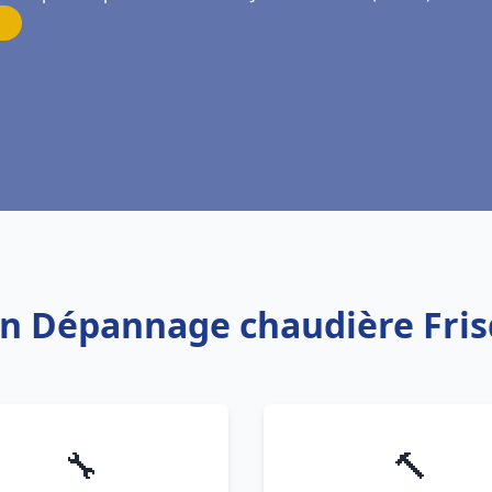
ion Dépannage chaudière Fris
🔧
🔨