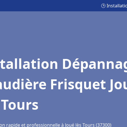
🕒 Installat
stallation Dépanna
udière Frisquet Jo
 Tours
on rapide et professionnelle à Joué lès Tours (37300)