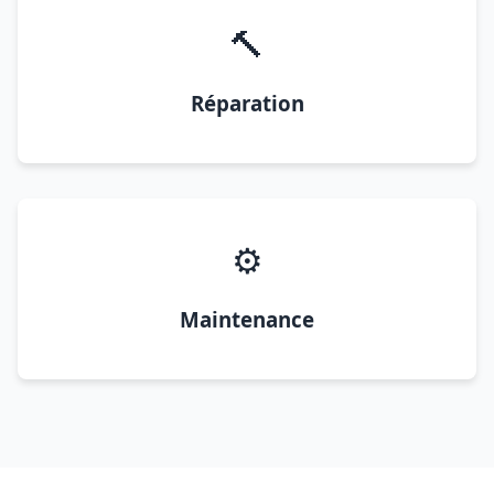
🔨
Réparation
⚙️
Maintenance