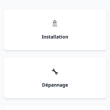
🚿
Installation
🔧
Dépannage